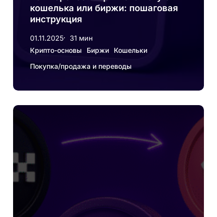
кошелька или биржи: пошаговая
инструкция
01.11.2025
31 мин
Крипто-основы
Биржи
Кошельки
Покупка/продажа и переводы
Топ
лучших
криптобирж
для
новичков