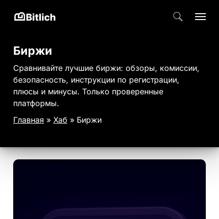
Skip
Menu
поиск
to
Close
main
Menu
Биржи
content
Сравнивайте лучшие биржи: обзоры, комиссии,
безопасность, инструкции по регистрации,
плюсы и минусы. Только проверенные
платформы.
Главная
»
Хаб
»
Биржи
Как
перевести
криптовалюту
с