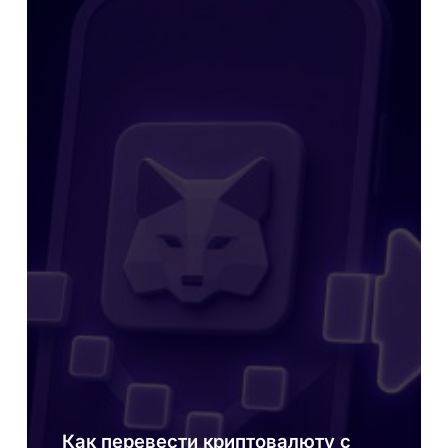
кошелька
или
биржи:
пошаговая
инструкция
Как перевести криптовалюту с