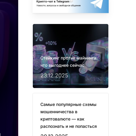
Стейкинг против майнинга:
что выгоднее сейчас
23.12.2025
Самые популярные схемы
мошенничества в
криптовалюте — как
распознать и не попасться
д