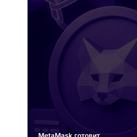
токен
MASK
MetaMask готовит