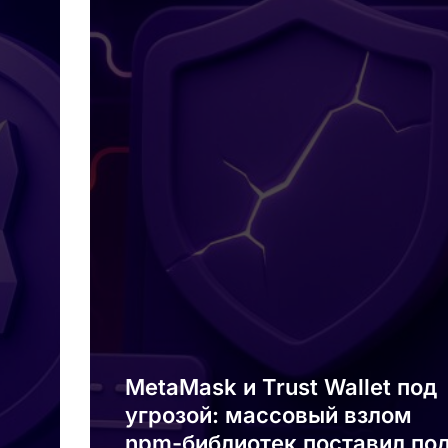
Wallet
под
угрозой:
массовый
взлом
npm-
библиотек
поставил
под
риск
миллионы
пользователей
MetaMask и Trust Wallet под
угрозой: массовый взлом
npm-библиотек поставил по