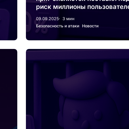
риск миллионы пользовател
09.09.2025
3 мин
Безопасность и атаки
Новости
Криптоблогер
CP3O
получил
срок
за
криптоджекинг
на
$3,5
млн