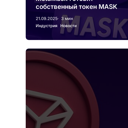
собственный токен MASK
21.09.2025
3 мин
Индустрия
Новости
TRON
снизил
комиссии
на
60%:
что
ждёт
пользователей
и