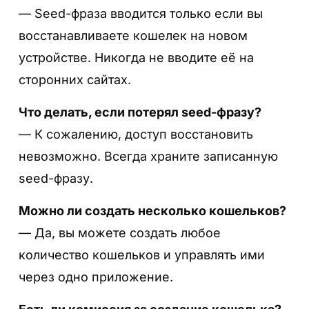
Нажмите “Get Started” и “Показать
— Seed-фраза вводится только если вы
секретную фразу”, чтобы сгенерировать
восстанавливаете кошелек на новом
seed-фразу из 12 слов.
устройстве. Никогда не вводите её на
Шаг 6. Нажмите на 3 точки и создайте
копию «вручную»
сторонних сайтах.
Введите пароль, согласитесь с правилами
Что делать, если потерял seed-фразу?
Trust Wallet и нажмите «Продолжить»
— К сожалению, доступ восстановить
невозможно. Всегда храните записанную
seed-фразу.
Можно ли создать несколько кошельков?
Шаг 6. Запишите вашу секретную фразу
— Да, вы можете создать любое
Нажмите на «Tap to reval» что бы увидеть
количество кошельков и управлять ими
сид-фразу, запомните или запишите её на
через одно приложение.
листке бумаги.
Шаг 7.
Запишите seed-фразу