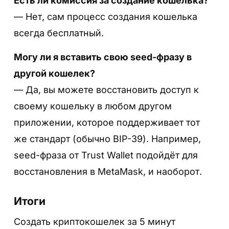
Есть ли комиссия за создание кошелька?
Приложение покажет вам 12 слов — это и
— Нет, сам процесс создания кошелька
есть ваш “ключ” ко всем средствам.
всегда бесплатный.
Важно:
Запишите слова в правильном
Могу ли я вставить свою seed-фразу в
порядке и проверьте несколько раз!
другой кошелек?
— Да, вы можете восстановить доступ к
своему кошельку в любом другом
Шаг 7. Пройдите проверку вписав
приложении, которое поддерживает тот
секретные фразы
же стандарт (обычно BIP-39). Например,
MetaMask попросит подтвердить, что вы
seed-фраза от Trust Wallet подойдёт для
правильно сохранили seed-фразу:
восстановления в MetaMask, и наоборот.
выберите нужные слова в правильном
👉 Подробнее о функциях и возможностях
порядке, например: 2 — visit / 5 — same / 9
Итоги
читайте
в полном обзоре Trust Wallet
.
— found. И нажмите продолжить.
Создать криптокошелек за 5 минут