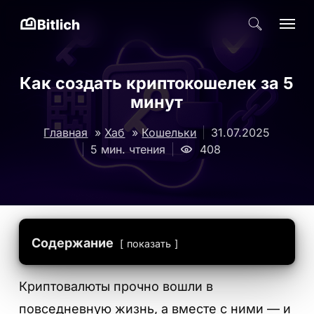
Skip
Menu
поиск
to
Close
main
Menu
content
Как создать криптокошелек за 5
минут
31.07.2025
Главная
»
Хаб
»
Кошельки
5 мин. чтения
408
Содержание
показать
Криптовалюты прочно вошли в
повседневную жизнь, а вместе с ними — и