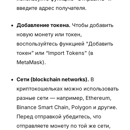
введите адрес получателя.
Добавление токена.
Чтобы добавить
новую монету или токен,
Шаг 3. Нажмите на «Создайте новый
кошелек»
воспользуйтесь функцией “Добавить
Выберите создание нового кошелька (не
токен” или “Import Tokens” (в
восстановление из seed-фразы).
MetaMask).
Шаг 4. Выберите пункт “Секретная фраза”
Сети (blockchain networks).
В
Это стандартный и рекомендуемый выбор
криптокошельках можно использовать
для создания криптокошелька.
разные сети — например, Ethereum,
Binance Smart Chain, Polygon и другие.
Перед отправкой убедитесь, что
отправляете монету по той же сети,