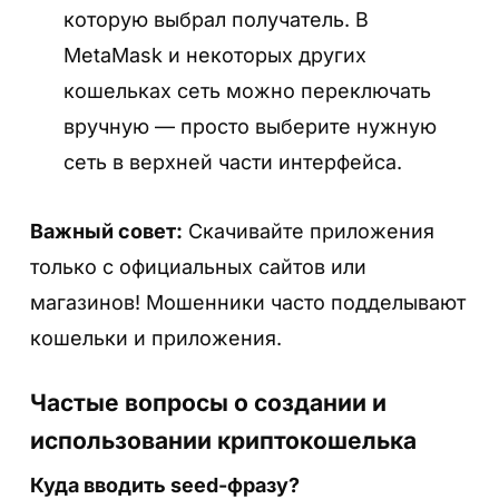
которую выбрал получатель. В
Шаг 4. Создайте пароль
MetaMask и некоторых других
Задайте пароль для доступа к вашему
кошельках сеть можно переключать
кошельку на этом устройстве. Этот пароль
вручную — просто выберите нужную
Шаг 5.
Перейдите в настройки кошелька
защищает только локальный вход, seed-
сеть в верхней части интерфейса.
Кошелек готов! Теперь вы видите главный
фраза нужна для восстановления.
экран — здесь ваш баланс, список
Важный совет:
Скачивайте приложения
поддерживаемых монет и функции
только с официальных сайтов или
отправки/получения. Перейдите в
магазинов! Мошенники часто подделывают
настройки для получения seed фразы.
кошельки и приложения.
Частые вопросы о создании и
использовании криптокошелька
Шаг 5. Создайте seed фразу
Куда вводить seed-фразу?