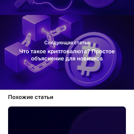
Следующая статья
Что такое криптовалюта? Простое
объяснение для новичков
Похожие статьи
Что
такое
DeFi?