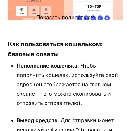
использования.
Показать полностью
Как пользоваться кошельком:
Шаг 2. Запустите и выберите “Начало
работы”
базовые советы
Следуйте инструкциям. MetaMask также
Пополнение кошелька.
Чтобы
предложит согласиться с условиями
пополнить кошелек, используйте свой
Шаг 3. Создайте пароль и подтвердите
(пролистайте до самого конца и поставьте
адрес (он отображается на главном
его
галочку «Я согласен(-на)…»).
экране — его можно скопировать и
Придумайте надёжный пароль, который
отправить отправителю).
защитит доступ к кошельку на этом
устройстве. Запомните его или запишите в
Вывод средств.
Для отправки монет
надёжном месте.
используйте функцию “Отправить” и